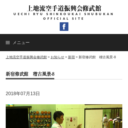
コ
上地流空手道振興会修武館
ン
UECHI RYU SHINKOUKAI SHUBUKAN
テ
OFFICIAL SITE
ン
ツ
へ
メニュー
ス
キ
上地流空手道振興会修武館
>
お知らせ
>
新宿
>
新宿修武館 稽古風景-8
ッ
新宿修武館 稽古風景-8
プ
2018年07月13日