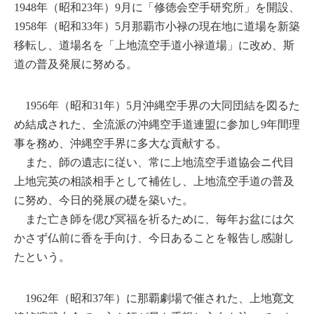
1948年（昭和23年）9月に「修徳会空手研究所」を開設、
1958年（昭和33年）5月那覇市小禄の現在地に道場を新築
移転し、道場名を「上地流空手道小禄道場」に改め、斯
道の普及発展に努める。
1956年（昭和31年）5月沖縄空手界の大同団結を図るた
め結成された、全流派の沖縄空手道連盟に参加し9年間理
事を務め、沖縄空手界に多大な貢献する。
また、師の遺志に従い、常に上地流空手道協会ニ代目
上地完英の相談相手として補佐し、上地流空手道の普及
に努め、今日的発展の礎を築いた。
また亡き師を偲び冥福を祈るために、毎年お盆には欠
かさず仏前に香を手向け、今日あることを報告し感謝し
たという。
1962年（昭和37年）に那覇劇場で催された、上地寛文