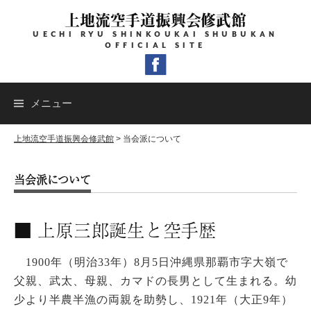
コ
上地流空手道振興会修武館
ン
UECHI RYU SHINKOUKAI SHUBUKAN
テ
OFFICIAL SITE
ン
ツ
へ
メニュー
ス
キ
上地流空手道振興会修武館
>
当会派について
ッ
当会派について
プ
■ 上原三郎誕生と空手歴
1900年（明治33年）8月5日沖縄県那覇市字大嶺で
父親、武太、母親、カマドの長男として生まれる。幼
少より半農半漁の両親を助勢し、1921年（大正9年）