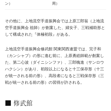
ン）
周）
その他に、上地流空手道振興会では上原三郎翁（上地流
空手道振興会 祖師）が創案した、婦女子、三戦補助形と
して構成された『体極初段』がある。
上地流空手道振興会修武館 関東関西連盟では、完子和
（カンシャブ）の形に進む前に、上原勇総師範が創案し
た、第二心波（ダイニシンファ）、三郎魄進（サンロウ
ハクシン）があり、初段以上になると十三保存形（十三
が統一される前の形）、高段者になると三戦保存形（三
戦が統一される前の形）の習得が許される。
■ 修武館