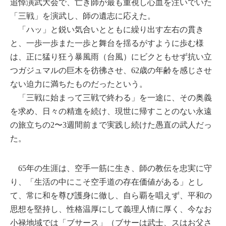
追悼演武大会で、亡き師が最も重視し心血を注いでいた
「三戦」を演武し、師の遺志に応えた。
「ハッ」と鋭い気合いとともに繰り出す左右の貫き
と、一歩一歩また一歩と舞台を揺るがすように歩む様
は、正に猛り狂う暴風雨（台風）にビクともせず抗い立
つガジュマルの巨木を彷彿させ、62歳の年齢を感じさせ
ない迫力に満ちたものだったという。
「三戦に始まって三戦で終わる」を一途に、その奥義
を求め、日々の精進を続け、現世に帰すことのない永遠
の旅立ちの2〜3週間前まで実践し続けた愚直の武人だっ
た。
65年の生涯は、空手一筋に生き、師の教伝を忠実に守
り、「生活の中にこそ空手道の存在価値がある」とし
て、常に和を尊び護身に徹し、自ら覇を唱えず、平和の
思想を堅持し、性格温厚にして義理人情に厚く、今なお
小禄地域では「ブサース」（ブサーは武士、スはお父さ