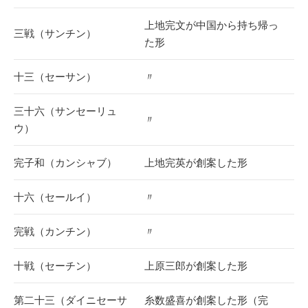
上地完文が中国から持ち帰っ
三戦（サンチン）
た形
十三（セーサン）
〃
三十六（サンセーリュ
〃
ウ）
完子和（カンシャブ）
上地完英が創案した形
十六（セールイ）
〃
完戦（カンチン）
〃
十戦（セーチン）
上原三郎が創案した形
第二十三（ダイニセーサ
糸数盛喜が創案した形（完