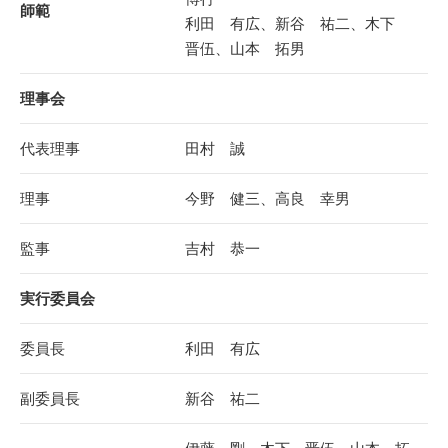
師範
利田 有広、新谷 祐二、木下
晋伍、山本 拓男
理事会
代表理事
田村 誠
理事
今野 健三、高良 幸男
監事
吉村 恭一
実行委員会
委員長
利田 有広
副委員長
新谷 祐二