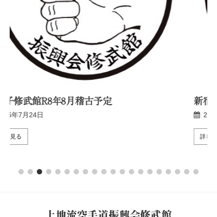
新宿修武館R8年7月稽古予定
2026年6月25日
詳しく見る
上地流空手道振興会修武館