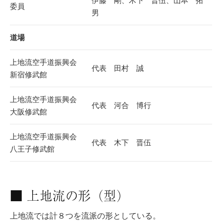
伊藤 剛、木下 晋伍、山本 拓
委員
男
道場
上地流空手道振興会
代表 田村 誠
新宿修武館
上地流空手道振興会
代表 河合 博行
大阪修武館
上地流空手道振興会
代表 木下 晋伍
八王子修武館
■ 上地流の形（型）
上地流では計８つを流派の形としている。