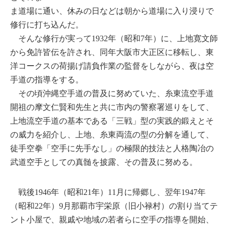
ま道場に通い、休みの日などは朝から道場に入り浸りで
修行に打ち込んだ。
そんな修行が実って1932年（昭和7年）に、上地寛文師
から免許皆伝を許され、同年大阪市大正区に移転し、東
洋コークスの荷揚げ請負作業の監督をしながら、夜は空
手道の指導をする。
その頃沖縄空手道の普及に努めていた、糸東流空手道
開祖の摩文仁賢和先生と共に市内の警察署巡りをして、
上地流空手道の基本である「三戦」型の実践的鍛えとそ
の威力を紹介し、上地、糸東両流の型の分解を通して、
徒手空拳「空手に先手なし」の極限的技法と人格陶冶の
武道空手としての真髄を披露、その普及に努める。
戦後1946年（昭和21年）11月に帰郷し、翌年1947年
（昭和22年）9月那覇市宇栄原（旧小禄村）の割り当てテ
ント小屋で、親戚や地域の若者らに空手の指導を開始、