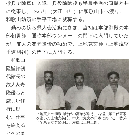
徴兵で陸軍に入隊、兵役除隊後も半農半漁の両親と共
に従事し、1925年（大正14年）に和歌山市へ渡り、
和歌山紡績の手平工場に就職する。
勤めの傍ら県人会活動に参加、当初は本部御殿の本
部朝勇師（通称本部ウンメー）の門下に入門していた
が、友人の友寄隆優の勧めで、上地寛文師（上地流空
手道開祖）の門下に入門する。
和歌山
隆聖館初
代館長の
故人友寄
隆優らと
厳しい修
行に励
上地完文の和歌山時代の高弟が集う。右端、第二代宗家
む。仕事
を継いだ上地完英氏。中央は完文の日本における一番弟
子である友寄隆優氏。左端は上原三郎。
を終える
とそのま