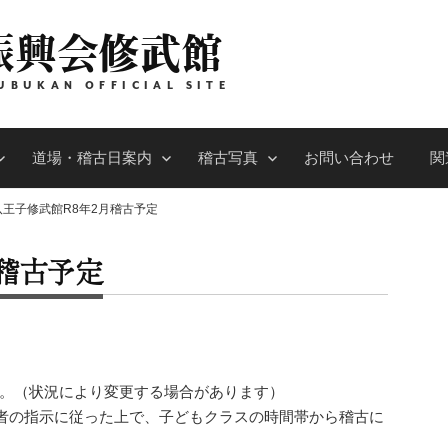
振興会修武館
UBUKAN OFFICIAL SITE
道場・稽古日案内
稽古写真
お問い合わせ
関
八王子修武館R8年2月稽古予定
月稽古予定
す。（状況により変更する場合があります）
者の指示に従った上で、子どもクラスの時間帯から稽古に