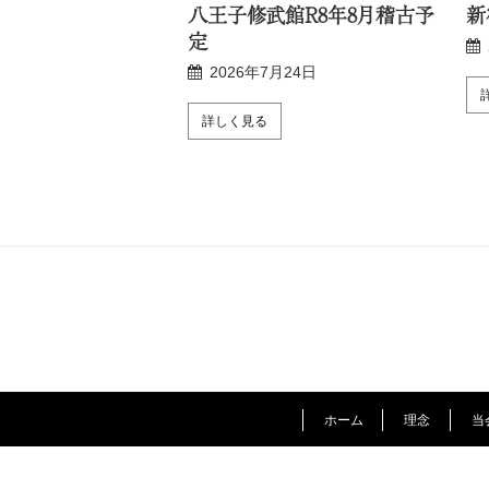
R8年8月稽古予定
八王子修武館R8年8月稽古予
新
定
月24日
2026年7月24日
詳しく見る
ホーム
理念
当