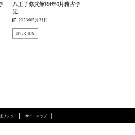
予
八王子修武館R8年6月稽古予
新宿修武館R8年6
定
2026年5月24日
2026年5月31日
詳しく見る
詳しく見る
連リンク
サイトマップ