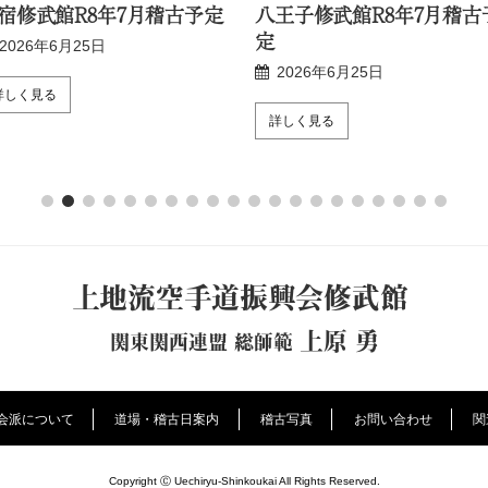
宿修武館R8年7月稽古予定
八王子修武館R8年7月稽古
定
2026年6月25日
2026年6月25日
詳しく見る
詳しく見る
上地流空手道振興会修武館
上原 勇
関東関西連盟 総師範
会派について
道場・稽古日案内
稽古写真
お問い合わせ
関
Copyright Ⓒ Uechiryu-Shinkoukai All Rights Reserved.