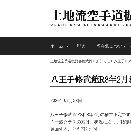
コ
上地流空手道
ン
テ
ン
UECHI RYU SHINKOUKAI SH
ツ
へ
ホーム
理念
当会派について
ス
キ
上地流空手道振興会修武館
>
お知らせ
>
八王子
>
ッ
プ
八王子修武館R8年2
2026年01月28日
八王子修武館 令和8年2月の稽古予定で
※一般クラスの方は、状況に応じ、指導
参加することも可能です。