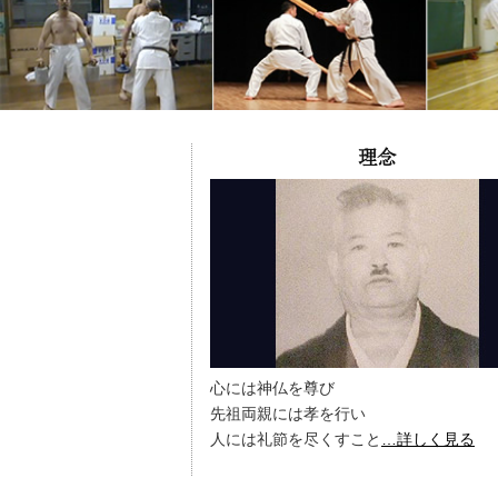
理念
心には神仏を尊び
先祖両親には孝を行い
人には礼節を尽くすこと
…詳しく見る