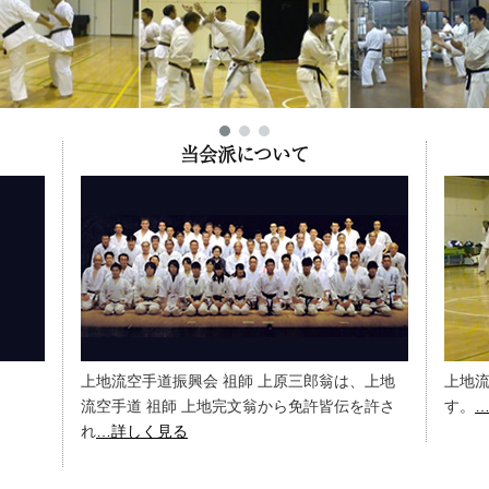
当会派について
上地流空手道振興会 祖師 上原三郎翁は、上地
上地
流空手道 祖師 上地完文翁から免許皆伝を許さ
す。
れ
…詳しく見る