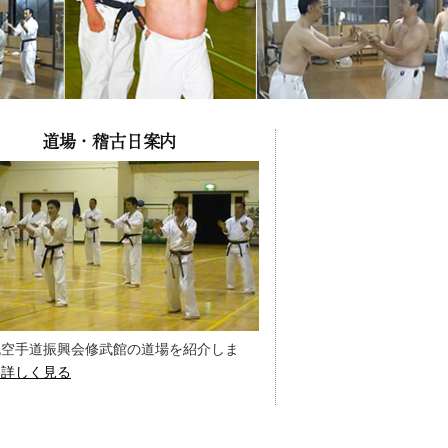
道場・稽古日案内
流空手道振興会修武館の道場を紹介しま
…詳しく見る