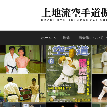
コ
上地流空手道
ン
テ
ン
UECHI RYU SHINKOUKAI SH
ツ
へ
ホーム
理念
当会派について
ス
キ
ッ
プ