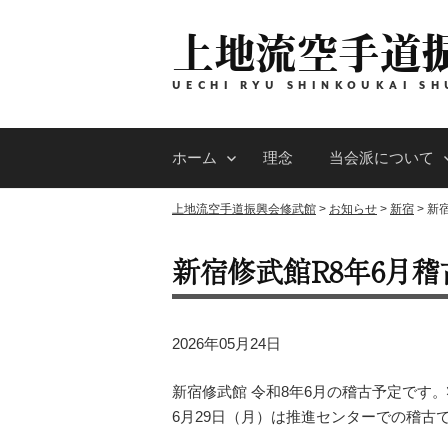
コ
上地流空手道
ン
テ
ン
UECHI RYU SHINKOUKAI SH
ツ
へ
ホーム
理念
当会派について
ス
キ
上地流空手道振興会修武館
>
お知らせ
>
新宿
>
新
ッ
プ
新宿修武館R8年6月稽
2026年05月24日
新宿修武館 令和8年6月の稽古予定です
6月29日（月）は推進センターでの稽古