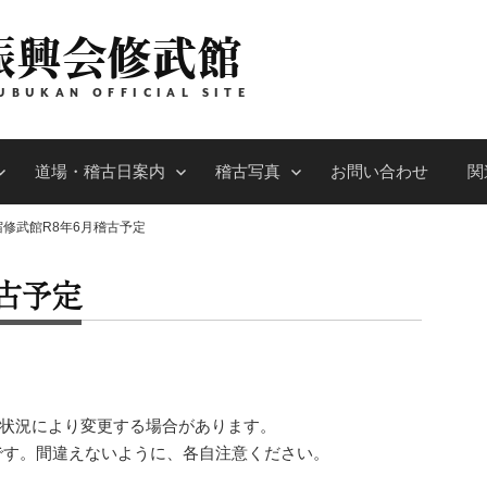
振興会修武館
UBUKAN OFFICIAL SITE
道場・稽古日案内
稽古写真
お問い合わせ
関
宿修武館R8年6月稽古予定
古予定
。状況により変更する場合があります。
です。間違えないように、各自注意ください。