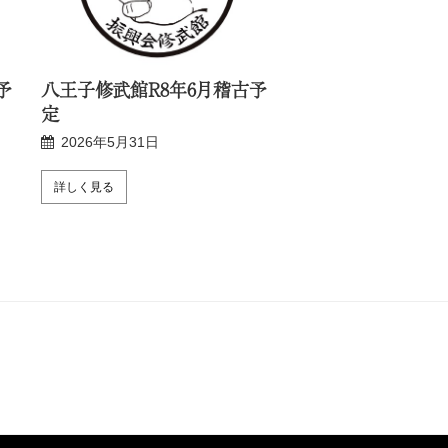
予
八王子修武館R8年6月稽古予
新宿修武館R8年6
定
2026年5月24日
2026年5月31日
詳しく見る
詳しく見る