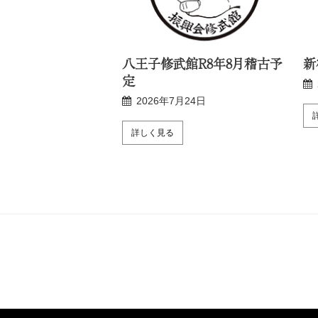
R8年8月稽古予定
八王子修武館R8年8月稽古予
新
定
月24日
2026年7月24日
詳しく見る