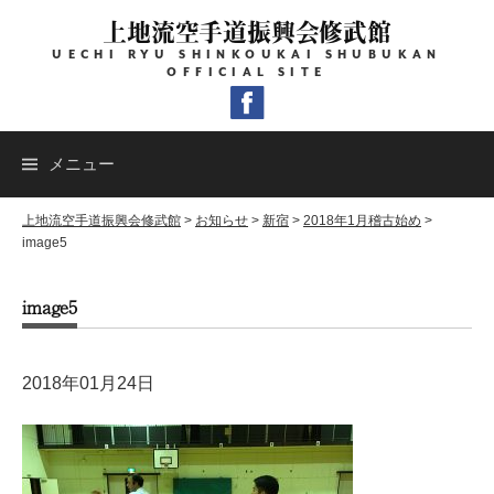
コ
上地流空手道振興会修武館
ン
UECHI RYU SHINKOUKAI SHUBUKAN
テ
OFFICIAL SITE
ン
ツ
へ
メニュー
ス
キ
上地流空手道振興会修武館
>
お知らせ
>
新宿
>
2018年1月稽古始め
>
image5
ッ
プ
image5
2018年01月24日