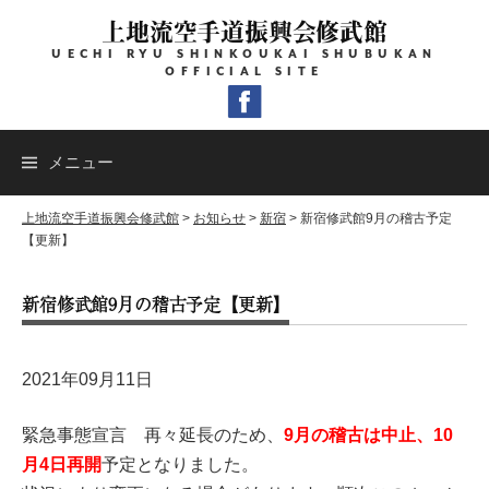
コ
上地流空手道振興会修武館
ン
UECHI RYU SHINKOUKAI SHUBUKAN
テ
OFFICIAL SITE
ン
ツ
へ
メニュー
ス
キ
上地流空手道振興会修武館
>
お知らせ
>
新宿
>
新宿修武館9月の稽古予定
【更新】
ッ
プ
新宿修武館9月の稽古予定【更新】
2021年09月11日
緊急事態宣言 再々延長のため、
9月の稽古は中止、10
月4日再開
予定となりました。