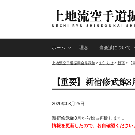
コ
上地流空手道
ン
テ
ン
UECHI RYU SHINKOUKAI SH
ツ
へ
ホーム
理念
当会派について
ス
キ
上地流空手道振興会修武館
>
お知らせ
>
新宿
>
【
ッ
プ
【重要】新宿修武館8
2020年08月25日
新宿修武館8月から稽古再開します。
情報を更新したので、各自確認ください