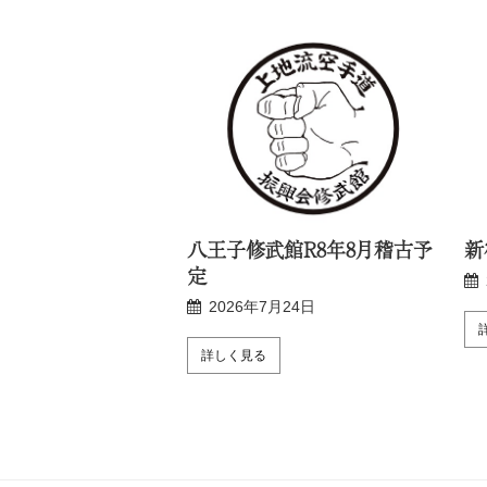
R8年8月稽古予定
八王子修武館R8年8月稽古予
新
定
月24日
2026年7月24日
詳しく見る