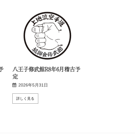
予
八王子修武館R8年6月稽古予
新宿修武館R8年6
定
2026年5月24日
2026年5月31日
詳しく見る
詳しく見る