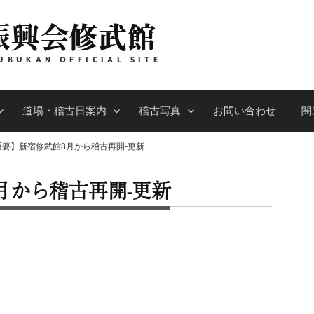
振興会修武館
UBUKAN OFFICIAL SITE
道場・稽古日案内
稽古写真
お問い合わせ
関
重要】新宿修武館8月から稽古再開-更新
月から稽古再開-更新
。