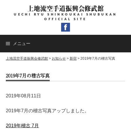
コ
上地流空手道振興会修武館
ン
UECHI RYU SHINKOUKAI SHUBUKAN
テ
OFFICIAL SITE
ン
ツ
へ
メニュー
ス
キ
上地流空手道振興会修武館
>
お知らせ
>
新宿
>
2019年7月の稽古写真
ッ
2019年7月の稽古写真
プ
2019年08月11日
2019年7月の稽古写真アップしました。
2019年稽古 7月