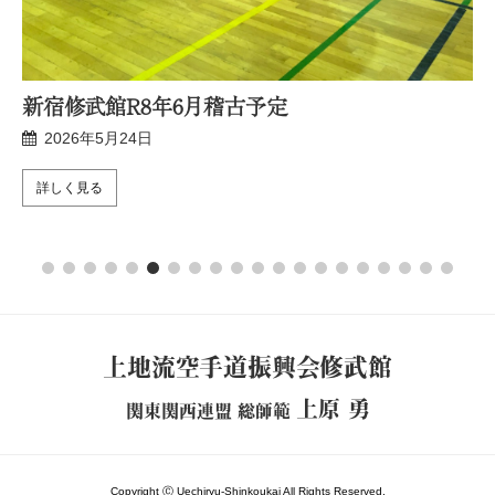
新宿修武館R8年6月稽古予定
2026年5月24日
詳しく見る
上地流空手道振興会修武館
上原 勇
関東関西連盟 総師範
Copyright Ⓒ Uechiryu-Shinkoukai All Rights Reserved.