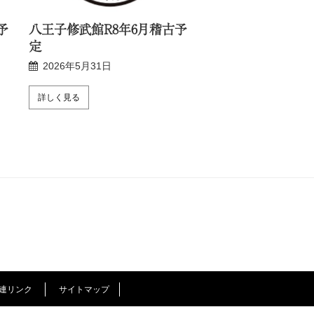
予
八王子修武館R8年6月稽古予
新宿修武館R8年6
定
2026年5月24日
2026年5月31日
詳しく見る
詳しく見る
連リンク
サイトマップ