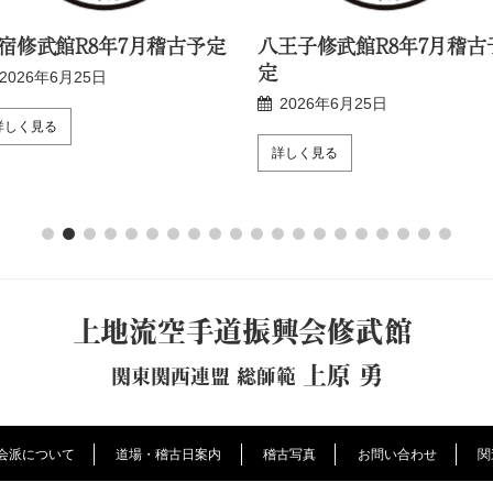
宿修武館R8年7月稽古予定
八王子修武館R8年7月稽古
定
2026年6月25日
2026年6月25日
詳しく見る
詳しく見る
上地流空手道振興会修武館
上原 勇
関東関西連盟 総師範
会派について
道場・稽古日案内
稽古写真
お問い合わせ
関