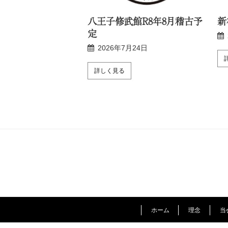
R8年8月稽古予定
八王子修武館R8年8月稽古予
新
定
月24日
2026年7月24日
詳しく見る
ホーム
理念
当