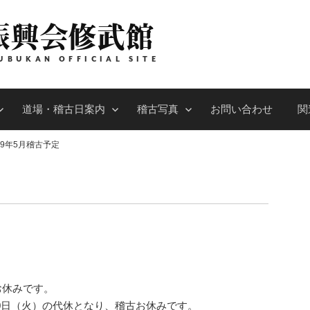
振興会修武館
UBUKAN OFFICIAL SITE
道場・稽古日案内
稽古写真
お問い合わせ
関
19年5月稽古予定
お休みです。
30日（火）の代休となり、稽古お休みです。