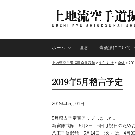
コ
上地流空手道
ン
テ
ン
UECHI RYU SHINKOUKAI SH
ツ
へ
ホーム
理念
当会派について
ス
キ
上地流空手道振興会修武館
>
お知らせ
>
全体
>
20
ッ
プ
2019年5月稽古予定
2019年05月01日
5月稽古予定表アップしました。
新宿修武館 5月2日、6日は祝日のため
八王子修武館 5月14日 （火）は、4月