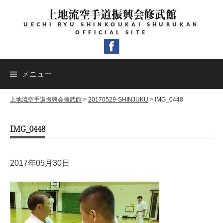
コ
上地流空手道振興会修武館
ン
UECHI RYU SHINKOUKAI SHUBUKAN
テ
OFFICIAL SITE
ン
ツ
へ
メニュー
ス
キ
上地流空手道振興会修武館
>
20170529-SHINJUKU
>
IMG_0448
ッ
IMG_0448
プ
2017年05月30日