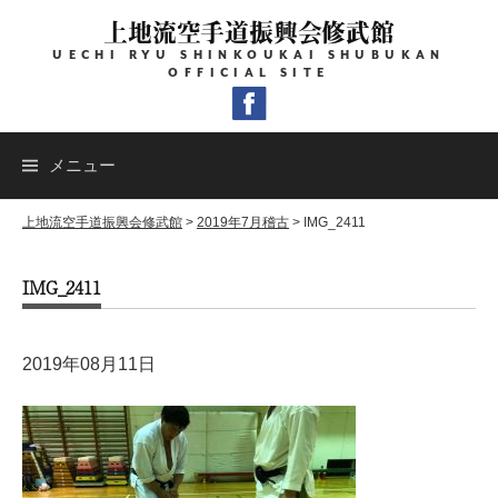
コ
上地流空手道振興会修武館
ン
UECHI RYU SHINKOUKAI SHUBUKAN
テ
OFFICIAL SITE
ン
ツ
へ
メニュー
ス
キ
上地流空手道振興会修武館
>
2019年7月稽古
>
IMG_2411
ッ
IMG_2411
プ
2019年08月11日