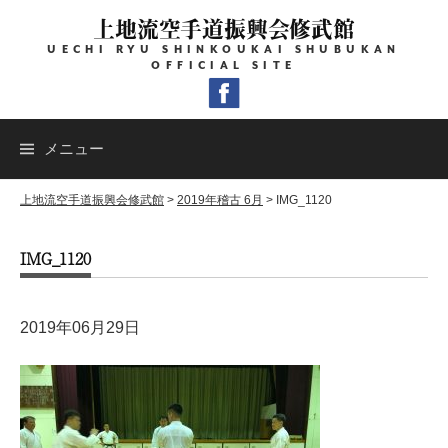
コ
上地流空手道振興会修武館
ン
UECHI RYU SHINKOUKAI SHUBUKAN
テ
OFFICIAL SITE
ン
ツ
へ
メニュー
ス
キ
上地流空手道振興会修武館
>
2019年稽古 6月
>
IMG_1120
ッ
IMG_1120
プ
2019年06月29日