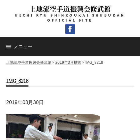
コ
上地流空手道振興会修武館
ン
UECHI RYU SHINKOUKAI SHUBUKAN
テ
OFFICIAL SITE
ン
ツ
へ
メニュー
ス
キ
上地流空手道振興会修武館
>
2019年3月稽古
>
IMG_8218
ッ
IMG_8218
プ
2019年03月30日