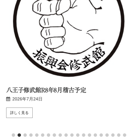
王子修武館R8年8月稽古予定
新宿
2026年7月24日
20
しく見る
詳し