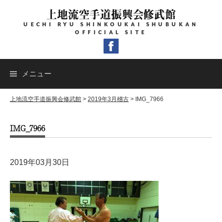
コ
上地流空手道振興会修武館
ン
UECHI RYU SHINKOUKAI SHUBUKAN
テ
OFFICIAL SITE
ン
ツ
へ
メニュー
ス
キ
上地流空手道振興会修武館
>
2019年3月稽古
>
IMG_7966
ッ
IMG_7966
プ
2019年03月30日