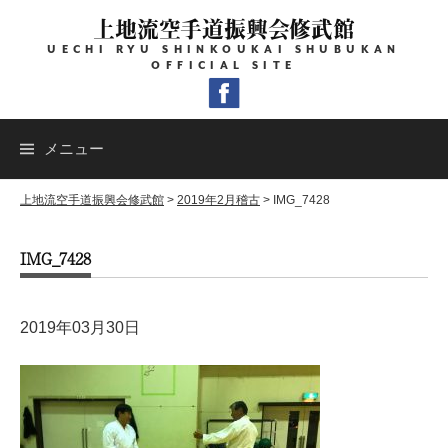
コ
上地流空手道振興会修武館
ン
UECHI RYU SHINKOUKAI SHUBUKAN
テ
OFFICIAL SITE
ン
ツ
へ
メニュー
ス
キ
上地流空手道振興会修武館
>
2019年2月稽古
>
IMG_7428
ッ
IMG_7428
プ
2019年03月30日