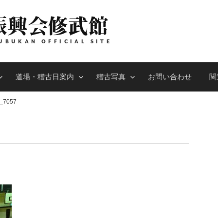
振興会修武館
UBUKAN OFFICIAL SITE
道場・稽古日案内
稽古写真
お問い合わせ
関
_7057