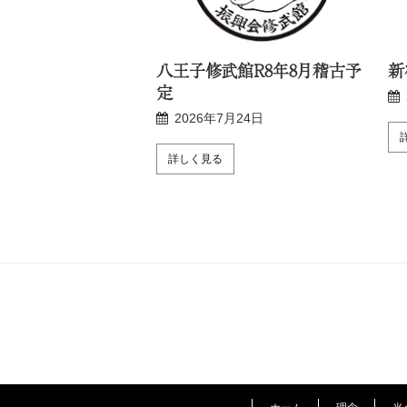
R8年8月稽古予定
八王子修武館R8年8月稽古予
新
定
月24日
2026年7月24日
詳しく見る