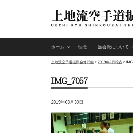
コ
上地流空手道
ン
テ
ン
UECHI RYU SHINKOUKAI SH
ツ
へ
ホーム
理念
当会派について
ス
キ
上地流空手道振興会修武館
>
2019年2月稽古
>
IMG
ッ
プ
IMG_7057
2019年03月30日