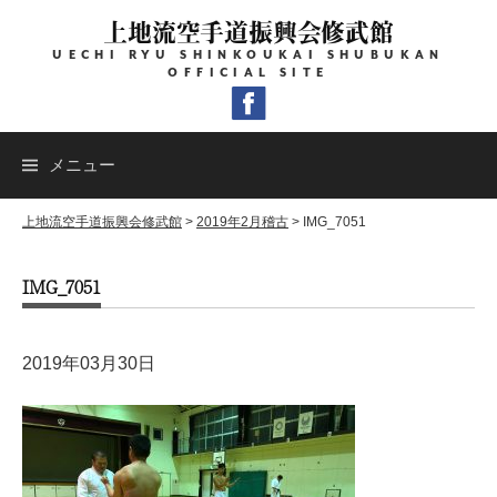
コ
上地流空手道振興会修武館
ン
UECHI RYU SHINKOUKAI SHUBUKAN
テ
OFFICIAL SITE
ン
ツ
へ
メニュー
ス
キ
上地流空手道振興会修武館
>
2019年2月稽古
>
IMG_7051
ッ
IMG_7051
プ
2019年03月30日