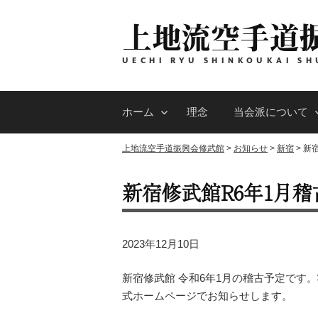
コ
上地流空手道
ン
テ
ン
UECHI RYU SHINKOUKAI SH
ツ
へ
ホーム
理念
当会派について
ス
キ
上地流空手道振興会修武館
>
お知らせ
>
新宿
>
新
ッ
プ
新宿修武館R6年1月稽
2023年12月10日
新宿修武館 令和6年1月の稽古予定です
式ホームページでお知らせします。