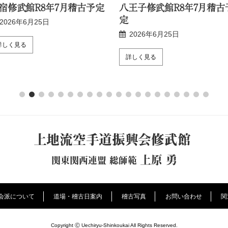
宿修武館R8年7月稽古予定
八王子修武館R8年7月稽古
定
2026年6月25日
2026年6月25日
詳しく見る
詳しく見る
上地流空手道振興会修武館
上原 勇
関東関西連盟 総師範
会派について
道場・稽古日案内
稽古写真
お問い合わせ
関
Copyright Ⓒ Uechiryu-Shinkoukai All Rights Reserved.