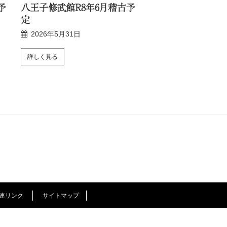
予
八王子修武館R8年6月稽古予
新宿修武館R8年6
定
2026年5月24日
2026年5月31日
詳しく見る
詳しく見る
連リンク
サイトマップ