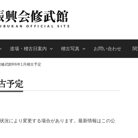
振興会修武館
UBUKAN OFFICIAL SITE
道場・稽古日案内
稽古写真
お問い合わせ
関
宿修武館R6年1月稽古予定
古予定
。状況により変更する場合があります。最新情報はこの公