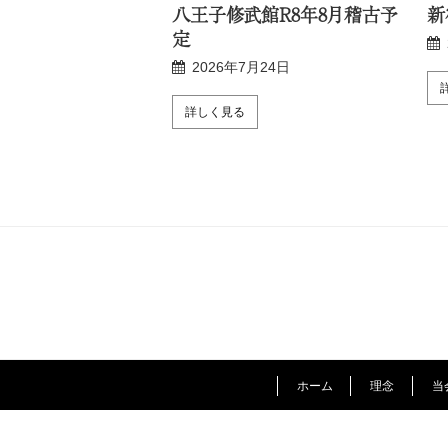
R8年8月稽古予定
八王子修武館R8年8月稽古予
新
定
月24日
2026年7月24日
詳しく見る
ホーム
理念
当