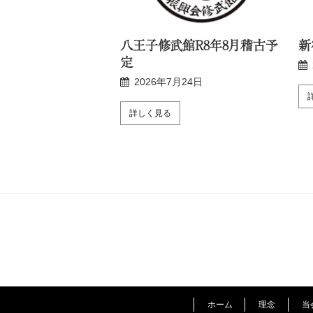
R8年8月稽古予定
八王子修武館R8年8月稽古予
新
定
月24日
2026年7月24日
詳しく見る
ホーム
理念
当