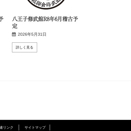
予
八王子修武館R8年6月稽古予
新宿修武館R8年6
定
2026年5月24日
2026年5月31日
詳しく見る
詳しく見る
連リンク
サイトマップ