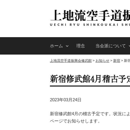
コ
上地流空手道
ン
テ
ン
UECHI RYU SHINKOUKAI SH
ツ
へ
ホーム
理念
当会派について
ス
キ
上地流空手道振興会修武館
>
お知らせ
>
新宿
>
新
ッ
プ
新宿修武館4月稽古予
2023年03月24日
新宿修武館4月の稽古予定です。状況に
ページでお知らせします。