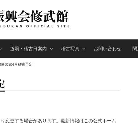
振興会修武館
UBUKAN OFFICIAL SITE
道場・稽古日案内
稽古写真
お問い合わせ
関
宿修武館4月稽古予定
定
より変更する場合があります。最新情報はこの公式ホーム