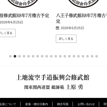
宿修武館R8年7月稽古予定
八王子修武館R8年7月稽古
定
2026年6月25日
2026年6月25日
詳しく見る
詳しく見る
上地流空手道振興会修武館
上原 勇
関東関西連盟 総師範
会派について
道場・稽古日案内
稽古写真
お問い合わせ
関