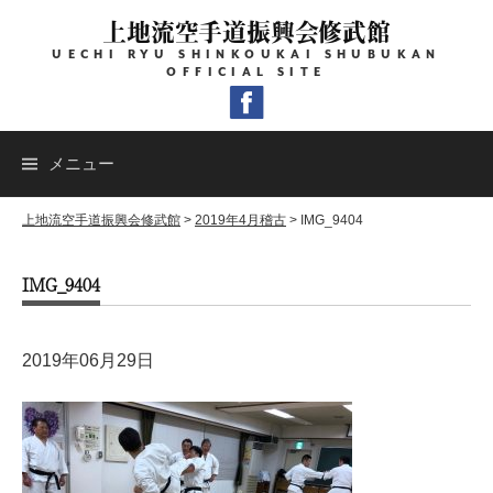
コ
上地流空手道振興会修武館
ン
UECHI RYU SHINKOUKAI SHUBUKAN
テ
OFFICIAL SITE
ン
ツ
へ
メニュー
ス
キ
上地流空手道振興会修武館
>
2019年4月稽古
>
IMG_9404
ッ
IMG_9404
プ
2019年06月29日