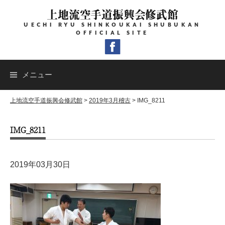
コ
上地流空手道振興会修武館
ン
UECHI RYU SHINKOUKAI SHUBUKAN
テ
OFFICIAL SITE
ン
ツ
へ
メニュー
ス
キ
上地流空手道振興会修武館
>
2019年3月稽古
>
IMG_8211
ッ
IMG_8211
プ
2019年03月30日